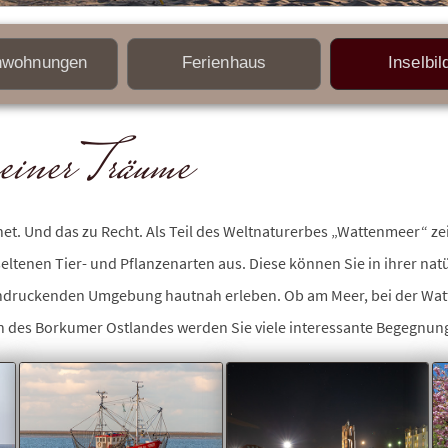
nwohnungen
Ferienhaus
Inselbil
einer Träume
. Und das zu Recht. Als Teil des Weltnaturerbes „Wattenmeer“ zeic
eltenen Tier- und Pflanzenarten aus. Diese können Sie in ihrer natürl
ndruckenden Umgebung hautnah erleben. Ob am Meer, bei der Wa
n des Borkumer Ostlandes werden Sie viele interessante Begegnun