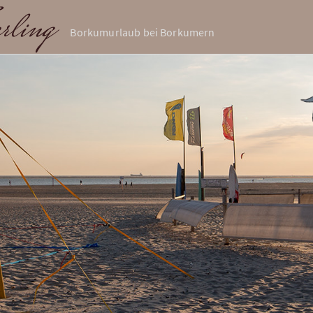
rling
Borkumurlaub bei Borkumern